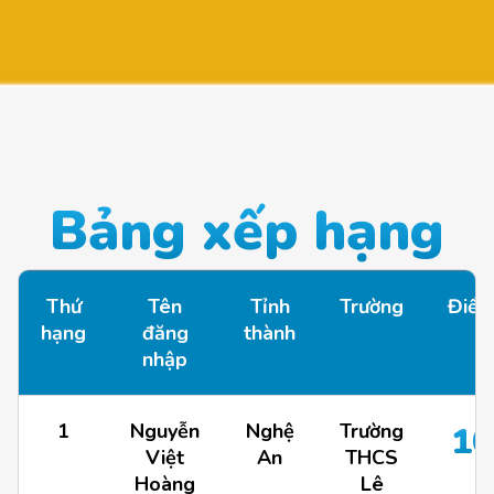
Bảng xếp hạng
Thứ
Tên
Tỉnh
Trường
Điể
hạng
đăng
thành
nhập
1
Nguyễn
Nghệ
Trường
10
Việt
An
THCS
Hoàng
Lê