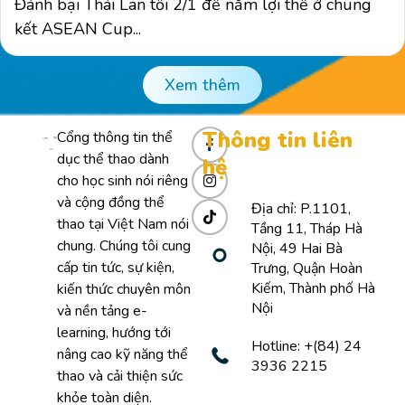
Đánh bại Thái Lan tối 2/1 để nắm lợi thế ở chung
kết ASEAN Cup...
Xem thêm
Thông tin liên
Cổng thông tin thể
dục thể thao dành
hệ
cho học sinh nói riêng
và cộng đồng thể
Địa chỉ: P.1101,
thao tại Việt Nam nói
Tầng 11, Tháp Hà
chung. Chúng tôi cung
Nội, 49 Hai Bà
cấp tin tức, sự kiện,
Trưng, Quận Hoàn
Kiếm, Thành phố Hà
kiến thức chuyên môn
Nội
và nền tảng e-
learning, hướng tới
Hotline: +(84) 24
nâng cao kỹ năng thể
3936 2215
thao và cải thiện sức
khỏe toàn diện.