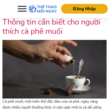
Tag:
chất béo
Đăng Nhập
Thông tin cần biết cho người
thích cà phê muối
Cà phê muối, một biến thể độc đáo của cà phê, ngày càng
được nhiều người thưởng thức vì cảm giác mới lạ và dễ uống.