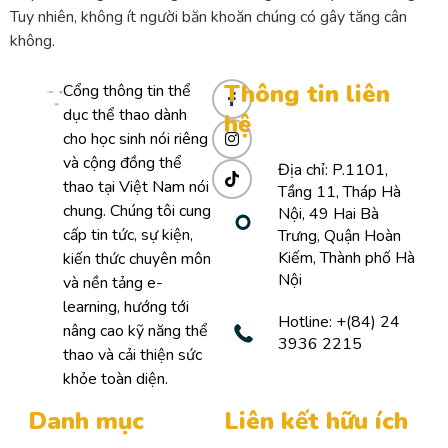
Tuy nhiên, không ít người băn khoăn chúng có gây tăng cân
không.
Thông tin liên
Cổng thông tin thể
dục thể thao dành
hệ
cho học sinh nói riêng
và cộng đồng thể
Địa chỉ: P.1101,
thao tại Việt Nam nói
Tầng 11, Tháp Hà
chung. Chúng tôi cung
Nội, 49 Hai Bà
cấp tin tức, sự kiện,
Trưng, Quận Hoàn
Kiếm, Thành phố Hà
kiến thức chuyên môn
Nội
và nền tảng e-
learning, hướng tới
Hotline: +(84) 24
nâng cao kỹ năng thể
3936 2215
thao và cải thiện sức
khỏe toàn diện.
Danh mục
Liên kết hữu ích