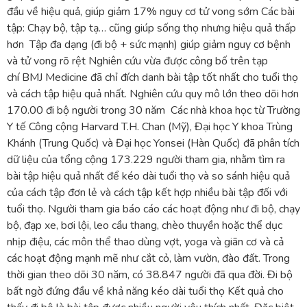
đầu về hiệu quả, giúp giảm 17% nguy cơ tử vong sớm Các bài
tập: Chạy bộ, tập tạ… cũng giúp sống thọ nhưng hiệu quả thấp
hơn Tập đa dạng (đi bộ + sức mạnh) giúp giảm nguy cơ bệnh
và tử vong rõ rệt Nghiên cứu vừa được công bố trên tạp
chí BMJ Medicine đã chỉ đích danh bài tập tốt nhất cho tuổi thọ
và cách tập hiệu quả nhất. Nghiên cứu quy mô lớn theo dõi hơn
170.00 đi bộ người trong 30 năm Các nhà khoa học từ Trường
Y tế Công cộng Harvard T.H. Chan (Mỹ), Đại học Y khoa Trùng
Khánh (Trung Quốc) và Đại học Yonsei (Hàn Quốc) đã phân tích
dữ liệu của tổng cộng 173.229 người tham gia, nhằm tìm ra
bài tập hiệu quả nhất để kéo dài tuổi thọ và so sánh hiệu quả
của cách tập đơn lẻ và cách tập kết hợp nhiều bài tập đối với
tuổi thọ. Người tham gia báo cáo các hoạt động như đi bộ, chạy
bộ, đạp xe, bơi lội, leo cầu thang, chèo thuyền hoặc thể dục
nhịp điệu, các môn thể thao dùng vợt, yoga và giãn cơ và cả
các hoạt động mạnh mẽ như cắt cỏ, làm vườn, đào đất. Trong
thời gian theo dõi 30 năm, có 38.847 người đã qua đời. Đi bộ
bất ngờ đứng đầu về khả năng kéo dài tuổi thọ Kết quả cho