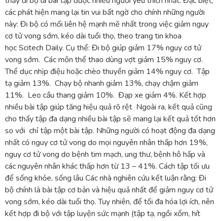
thấy đi bộ là bài tập được nhiều người yêu thích nhất. Đặc biệt,
các phát hiện mang lại tin vui bất ngờ cho chính những người
này: Đi bộ có mối liên hệ mạnh mẽ nhất trong việc giảm nguy
cơ tử vong sớm, kéo dài tuổi thọ, theo trang tin khoa
học Scitech Daily. Cụ thể: Đi bộ giúp giảm 17% nguy cơ tử
vong sớm. Các môn thể thao dùng vợt giảm 15% nguy cơ.
Thể dục nhịp điệu hoặc chèo thuyền giảm 14% nguy cơ. Tập
tạ giảm 13%. Chạy bộ nhanh giảm 13%, chạy chậm giảm
11%. Leo cầu thang giảm 10%. Đạp xe giảm 4%. Kết hợp
nhiều bài tập giúp tăng hiệu quả rõ rệt Ngoài ra, kết quả cũng
cho thấy tập đa dạng nhiều bài tập sẽ mang lại kết quả tốt hơn
so với chỉ tập một bài tập. Những người có hoạt động đa dạng
nhất có nguy cơ tử vong do mọi nguyên nhân thấp hơn 19%,
nguy cơ tử vong do bệnh tim mạch, ung thư, bệnh hô hấp và
các nguyên nhân khác thấp hơn từ 13 – 41%. Cách tập tối ưu
để sống khỏe, sống lâu Các nhà nghiên cứu kết luận rằng: Đi
bộ chính là bài tập cơ bản và hiệu quả nhất để giảm nguy cơ tử
vong sớm, kéo dài tuổi thọ. Tuy nhiên, để tối đa hóa lợi ích, nên
kết hợp đi bộ với tập luyện sức mạnh (tập tạ, ngồi xổm, hít