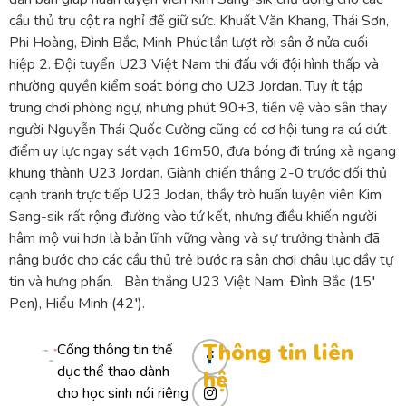
cầu thủ trụ cột ra nghỉ để giữ sức. Khuất Văn Khang, Thái Sơn,
Phi Hoàng, Đình Bắc, Minh Phúc lần lượt rời sân ở nửa cuối
hiệp 2. Đội tuyển U23 Việt Nam thi đấu với đội hình thấp và
nhường quyền kiểm soát bóng cho U23 Jordan. Tuy ít tập
trung chơi phòng ngự, nhưng phút 90+3, tiền vệ vào sân thay
người Nguyễn Thái Quốc Cường cũng có cơ hội tung ra cú dứt
điểm uy lực ngay sát vạch 16m50, đưa bóng đi trúng xà ngang
khung thành U23 Jordan. Giành chiến thắng 2-0 trước đối thủ
cạnh tranh trực tiếp U23 Jodan, thầy trò huấn luyện viên Kim
Sang-sik rất rộng đường vào tứ kết, nhưng điều khiến người
hâm mộ vui hơn là bản lĩnh vững vàng và sự trưởng thành đã
nâng bước cho các cầu thủ trẻ bước ra sân chơi châu lục đầy tự
tin và hưng phấn. Bàn thắng U23 Việt Nam: Đình Bắc (15′
Pen), Hiểu Minh (42′).
Thông tin liên
Cổng thông tin thể
dục thể thao dành
hệ
cho học sinh nói riêng