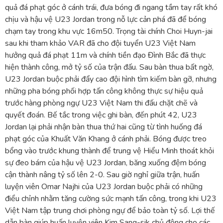
quả đá phạt góc ở cánh trái, đưa bóng đi ngang tầm tay rất khó
chịu và hậu vệ U23 Jordan trong nỗ lực cản phá đã để bóng
chạm tay trong khu vực 16m50. Trọng tài chính Choi Huyn-jai
sau khi tham khảo VAR đã cho đội tuyển U23 Việt Nam
hưởng quả đá phạt 11m và chính tiền đạo Đình Bắc đã thực
hiện thành công, mở tỷ số của trận đấu. Sau bàn thua bất ngờ,
U23 Jordan buộc phải đẩy cao đội hình tìm kiếm bàn gỡ, nhưng
những pha bóng phối hợp tấn công không thực sự hiệu quả
trước hàng phòng ngự U23 Việt Nam thi đấu chặt chẽ và
quyết đoán. Bế tắc trong việc ghi bàn, đến phút 42, U23
Jordan lại phải nhận bàn thua thứ hai cũng từ tình huống đá
phạt góc của Khuất Văn Khang ở cánh phải. Bóng được treo
bổng vào trước khung thành để trung vệ Hiểu Minh thoát khỏi
sự đeo bám của hậu vệ U23 Jordan, băng xuống đệm bóng
cận thành nâng tỷ số lên 2-0. Sau giờ nghỉ giữa trận, huấn
luyện viên Omar Najhi của U23 Jordan buộc phải có những
điểu chỉnh nhằm tăng cường sức mạnh tấn công, trong khi U23
Việt Nam tập trung chơi phòng ngự để bảo toàn tỷ số. Lợi thế
dẫn bàn giúp huấn luyện viên Kim Sang-sik chủ động cho các