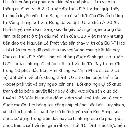
Hai tình huống đá phạt góc dẫn đến quả phạt 11m và bàn
thắng ấn định tỷ số 2-0 trước đối thủ U23 Jordan, giúp thầy
trò huấn luyện viên Kim Sang-sik có sự khởi đầu đầy ấn tượng
tại Vòng chung kết Giải Bóng đá vô địch U23 châu Á 2026.
Huấn luyện viên Kim Sang-sik đã gây bất ngờ ngay trong đội
hình xuất phát ở trận đấu mở màn của U23 Việt Nam khi tung
tiền đạo trẻ Nguyễn Lê Phát vào sân thay vị trí của Bùi Vĩ Hào
– bị chấn thương đã phải chia tay với Vòng chung kết lần này.
Các cầu thủ U23 Việt Nam dù không được đánh giá cao trước
U23 Jordan, nhưng đã nhập cuộc tốt và thi đấu đầy tự tin. Chỉ
trong 10 phút đầu trận, Văn Khang và Minh Phúc đã có 2 cơ
hội dứt điểm về phía khung thành U23 Jordan buộc thủ môn
Abdel phải vất vả bay người cản phá. Lối chơi hợp lý, tổ chức
tranh chấp bóng quyết liệt ngay ở khu vực giữa sân giúp đội
tuyển U23 Việt Nam chủ động kiểm soát thế trận và tổ chức
được các đợt lên bóng tấn công nhịp nhàng, sắc bén. Tuy nhiên,
vũ khí lợi hại nhất của thầy trò huấn luyện viên Kim Sang-sik
được sử dụng trong trận đấu này lại là những quả đá phạt góc,
được trau chuốt và rèn giũa rất kỹ. Phút 15, Đình Bắc thực hiện