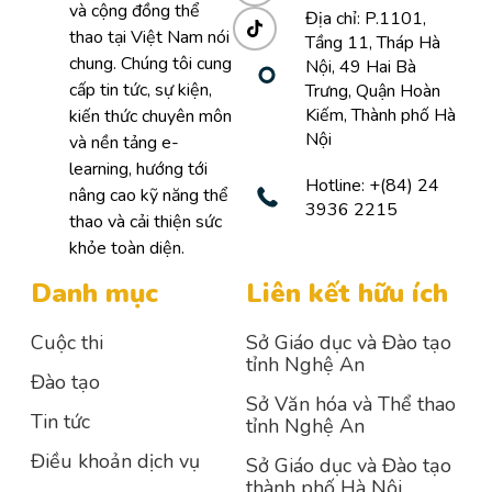
và cộng đồng thể
Địa chỉ: P.1101,
thao tại Việt Nam nói
Tầng 11, Tháp Hà
chung. Chúng tôi cung
Nội, 49 Hai Bà
cấp tin tức, sự kiện,
Trưng, Quận Hoàn
Kiếm, Thành phố Hà
kiến thức chuyên môn
Nội
và nền tảng e-
learning, hướng tới
Hotline: +(84) 24
nâng cao kỹ năng thể
3936 2215
thao và cải thiện sức
khỏe toàn diện.
Danh mục
Liên kết hữu ích
Cuộc thi
Sở Giáo dục và Đào tạo
tỉnh Nghệ An
Đào tạo
Sở Văn hóa và Thể thao
Tin tức
tỉnh Nghệ An
Điều khoản dịch vụ
Sở Giáo dục và Đào tạo
thành phố Hà Nội