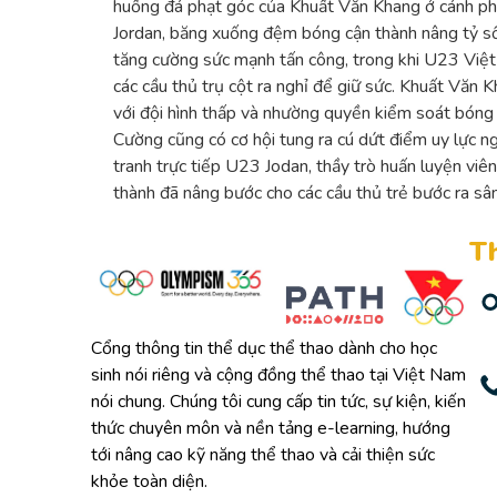
huống đá phạt góc của Khuất Văn Khang ở cánh ph
Jordan, băng xuống đệm bóng cận thành nâng tỷ số 
tăng cường sức mạnh tấn công, trong khi U23 Việt
các cầu thủ trụ cột ra nghỉ để giữ sức. Khuất Văn 
với đội hình thấp và nhường quyền kiểm soát bóng
Cường cũng có cơ hội tung ra cú dứt điểm uy lực 
tranh trực tiếp U23 Jodan, thầy trò huấn luyện vi
thành đã nâng bước cho các cầu thủ trẻ bước ra sâ
Th
Cổng thông tin thể dục thể thao dành cho học
sinh nói riêng và cộng đồng thể thao tại Việt Nam
nói chung. Chúng tôi cung cấp tin tức, sự kiện, kiến
thức chuyên môn và nền tảng e-learning, hướng
tới nâng cao kỹ năng thể thao và cải thiện sức
khỏe toàn diện.