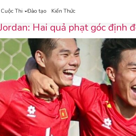
Minh
 Cuộc Thi
Đào tạo
Kiến Thức
ordan: Hai quả phạt góc định đ