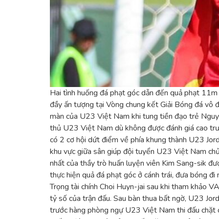
Hai tình huống đá phạt góc dẫn đến quả phạt 11m v
đầy ấn tượng tại Vòng chung kết Giải Bóng đá vô 
màn của U23 Việt Nam khi tung tiền đạo trẻ Nguyễn
thủ U23 Việt Nam dù không được đánh giá cao trướ
có 2 cơ hội dứt điểm về phía khung thành U23 Jord
khu vực giữa sân giúp đội tuyển U23 Việt Nam chủ đ
nhất của thầy trò huấn luyện viên Kim Sang-sik đượ
thực hiện quả đá phạt góc ở cánh trái, đưa bóng đ
Trọng tài chính Choi Huyn-jai sau khi tham khảo 
tỷ số của trận đấu. Sau bàn thua bất ngờ, U23 Jor
trước hàng phòng ngự U23 Việt Nam thi đấu chặt ch