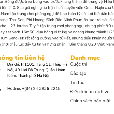
ải. Bóng được treo bổng vào trước khung thành để trung vệ Hiểu
lên 2-0. Sau giờ nghỉ giữa trận, huấn luyện viên Omar Najhi của
 Nam tập trung chơi phòng ngự để bảo toàn tỷ số. Lợi thế dẫn bà
Khang, Thái Sơn, Phi Hoàng, Đình Bắc, Minh Phúc lần lượt rời sân ở
 cho U23 Jordan. Tuy ít tập trung chơi phòng ngự, nhưng phút 90+
ngay sát vạch 16m50, đưa bóng đi trúng xà ngang khung thành U23 
ên Kim Sang-sik rất rộng đường vào tứ kết, nhưng điều khiến người
n chơi châu lục đầy tự tin và hưng phấn. Bàn thắng U23 Việt Nam:
ông tin liên hệ
Danh mục
Cuộc thi
Địa chỉ: P.1101, Tầng 11, Tháp Hà
Nội, 49 Hai Bà Trưng, Quận Hoàn
Đào tạo
Kiếm, Thành phố Hà Nội
Tin tức
Hotline: +(84) 24 3936 2215
Điều khoản dịch vụ
Chính sách bảo mật