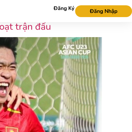
Đăng Ký
Đăng Nhập
oạt trận đấu