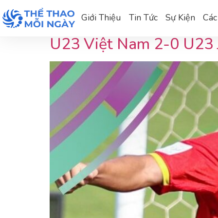
Tag:
Nguyễn Hiếu 
Giới Thiệu
Tin Tức
Sự Kiện
Các
U23 Việt Nam 2-0 U23 J