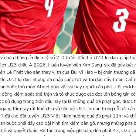
à bàn thắng ấn định tỷ số 2-0 trước đối thủ U23 Jordan, giúp thầ
địch U23 châu Á 2026. Huấn luyện viên Kim Sang-sik đã gây bất n
 Lê Phát vào sân thay vị trí của Bùi Vĩ Hào – bị chấn thương đã p
c U23 Jordan, nhưng đã nhập cuộc tốt và thi đấu đầy tự tin. Chỉ 
an buộc thủ môn Abdel phải vất vả bay người cản phá. Lối chơi hợp
ộng kiểm soát thế trận và tổ chức được các đợt lên bóng tấn công 
c sử dụng trong trận đấu này lại là những quả đá phạt góc, được t
i ngang tầm tay rất khó chịu và hậu vệ U23 Jordan trong nỗ lực c
VAR đã cho đội tuyển U23 Việt Nam hưởng quả đá phạt 11m và chín
dan buộc phải đẩy cao đội hình tìm kiếm bàn gỡ, nhưng những pha 
ẽ và quyết đoán. Bế tắc trong việc ghi bàn, đến phút 42, U23 Jord