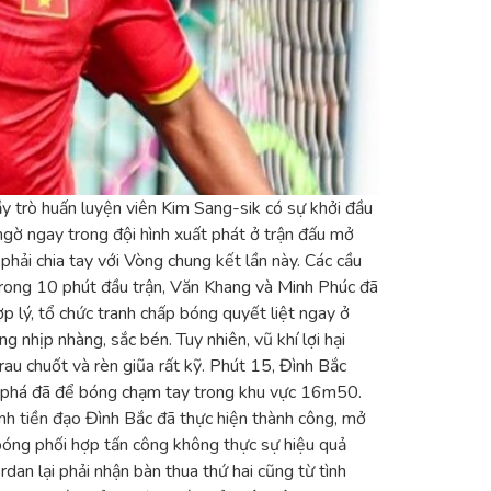
y trò huấn luyện viên Kim Sang-sik có sự khởi đầu
gờ ngay trong đội hình xuất phát ở trận đấu mở
hải chia tay với Vòng chung kết lần này. Các cầu
trong 10 phút đầu trận, Văn Khang và Minh Phúc đã
 lý, tổ chức tranh chấp bóng quyết liệt ngay ở
nhịp nhàng, sắc bén. Tuy nhiên, vũ khí lợi hại
rau chuốt và rèn giũa rất kỹ. Phút 15, Đình Bắc
ản phá đã để bóng chạm tay trong khu vực 16m50.
h tiền đạo Đình Bắc đã thực hiện thành công, mở
bóng phối hợp tấn công không thực sự hiệu quả
an lại phải nhận bàn thua thứ hai cũng từ tình