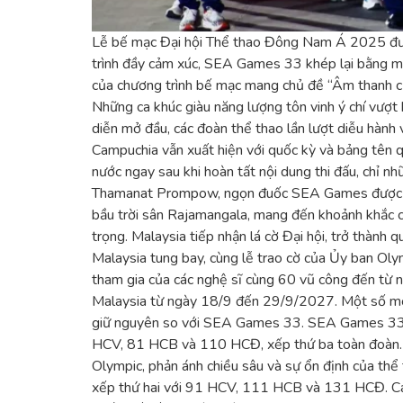
Lễ bế mạc Đại hội Thể thao Đông Nam Á 2025 được
trình đầy cảm xúc, SEA Games 33 khép lại bằng mộ
của chương trình bế mạc mang chủ đề “Âm thanh của
Những ca khúc giàu năng lượng tôn vinh ý chí vượt 
diễn mở đầu, các đoàn thể thao lần lượt diễu hàn
Campuchia vẫn xuất hiện với quốc kỳ và bảng tên q
nước ngay sau khi hoàn tất nội dung thi đấu, chỉ 
Thamanat Prompow, ngọn đuốc SEA Games được tái h
bầu trời sân Rajamangala, mang đến khoảnh khắc c
trọng. Malaysia tiếp nhận lá cờ Đại hội, trở thàn
Malaysia tung bay, cùng lễ trao cờ của Ủy ban Oly
tham gia của các nghệ sĩ cùng 60 vũ công đến từ n
Malaysia từ ngày 18/9 đến 29/9/2027. Một số môn n
giữ nguyên so với SEA Games 33. SEA Games 33 kh
HCV, 81 HCB và 110 HCĐ, xếp thứ ba toàn đoàn. D
Olympic, phản ánh chiều sâu và sự ổn định của t
xếp thứ hai với 91 HCV, 111 HCB và 131 HCĐ. Các 