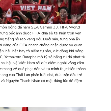
kết môn bóng đá nam SEA Games 33. FIFA World
ững bức ảnh được FIFA chia sẻ tái hiện trọn vẹn
ng tiếng hò reo vang dội. Dưới sân, từng pha ăn
Bài đăng của FIFA nhanh chóng nhận được sự quan
iện, hầu hết bày tỏ niềm tự hào, xúc động khi bóng
, Yotsakorn Burapha mở tỷ số bằng cú đá phạt từ
a hai hậu vệ Việt Nam rồi dứt điểm ngoài vòng cấm
ắc mang về quả phạt đền và tự mình thực hiện thành
ong của Thái Lan phản lưới nhà, đưa trận đấu trở
át và Nguyễn Thanh Nhàn có mặt đúng lúc để đệm