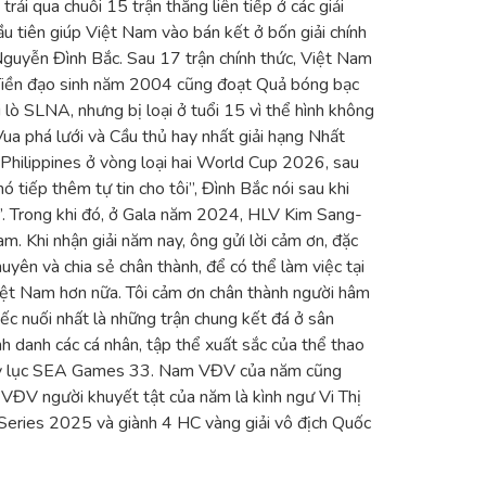
i qua chuỗi 15 trận thắng liên tiếp ở các giải
u tiên giúp Việt Nam vào bán kết ở bốn giải chính
Nguyễn Đình Bắc. Sau 17 trận chính thức, Việt Nam
u. Tiền đạo sinh năm 2004 cũng đoạt Quả bóng bạc
ò SLNA, nhưng bị loại ở tuổi 15 vì thể hình không
ua phá lưới và Cầu thủ hay nhất giải hạng Nhất
Philippines ở vòng loại hai World Cup 2026, sau
 tiếp thêm tự tin cho tôi”, Đình Bắc nói sau khi
ia”. Trong khi đó, ở Gala năm 2024, HLV Kim Sang-
. Khi nhận giải năm nay, ông gửi lời cảm ơn, đặc
yên và chia sẻ chân thành, để có thể làm việc tại
Việt Nam hơn nữa. Tôi cảm ơn chân thành người hâm
iếc nuối nhất là những trận chung kết đá ở sân
h danh các cá nhân, tập thể xuất sắc của thể thao
a kỷ lục SEA Games 33. Nam VĐV của năm cũng
VĐV người khuyết tật của năm là kình ngư Vi Thị
Series 2025 và giành 4 HC vàng giải vô địch Quốc