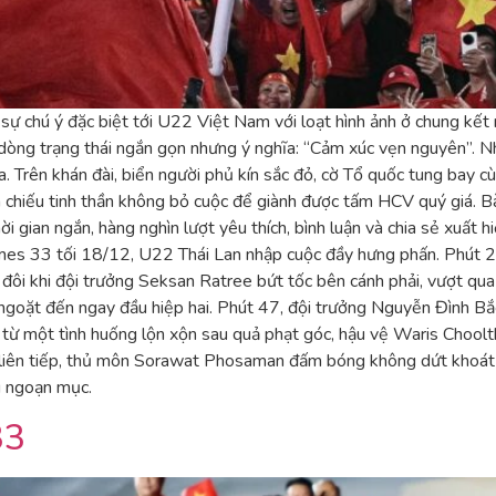
sự chú ý đặc biệt tới U22 Việt Nam với loạt hình ảnh ở chung 
òng trạng thái ngắn gọn nhưng ý nghĩa: “Cảm xúc vẹn nguyên”. Nh
 Trên khán đài, biển người phủ kín sắc đỏ, cờ Tổ quốc tung bay cù
 chiếu tinh thần không bỏ cuộc để giành được tấm HCV quý giá. 
 gian ngắn, hàng nghìn lượt yêu thích, bình luận và chia sẻ xuất h
s 33 tối 18/12, U22 Thái Lan nhập cuộc đầy hưng phấn. Phút 20
n đôi khi đội trưởng Seksan Ratree bứt tốc bên cánh phải, vượt qu
 ngoặt đến ngay đầu hiệp hai. Phút 47, đội trưởng Nguyễn Đình B
 từ một tình huống lộn xộn sau quả phạt góc, hậu vệ Waris Choolth
p liên tiếp, thủ môn Sorawat Phosaman đấm bóng không dứt kho
g ngoạn mục.
33