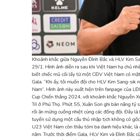
Khoảnh khắc giữa Nguyễn Đình Bắc và HLV Kim San
29/1. Hình ảnh diễn ra sau khi Việt Nam hạ chủ n
biết chiếc mũ cối lấy từ một CĐV Việt Nam có mặt t
Gala. “Khi ấy, tôi muốn đội cho HLV Kim Sang-sik
Nam”. Hình ảnh này xuất hiện trên fanpage của LĐ
Cup Chiến thắng 2024, với khoảnh khắc Nguyễn X
Trì ở Phú Thọ. Phút 55, Xuân Son ghi bàn nâng tỷ 
rồi ăn mừng cuồng nhiệt cùng các đồng đội. Đây l
tuyển sử dụng một cầu thủ nhập tịch không có gốc 
U23 Việt Nam còn thâu tóm ba danh hiệu khác, là 
năm. Trước thời điểm Gala, HLV Kim và Đình Bắc