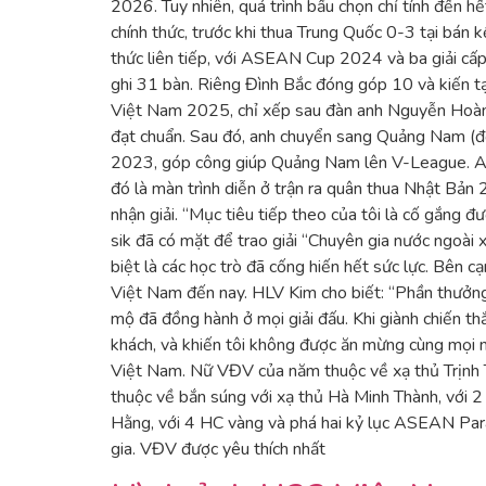
2026. Tuy nhiên, quá trình bầu chọn chỉ tính đến 
chính thức, trước khi thua Trung Quốc 0-3 tại bán
thức liên tiếp, với ASEAN Cup 2024 và ba giải cấ
ghi 31 bàn. Riêng Đình Bắc đóng góp 10 và kiến tạ
Việt Nam 2025, chỉ xếp sau đàn anh Nguyễn Hoàng 
đạt chuẩn. Sau đó, anh chuyển sang Quảng Nam (đội
2023, góp công giúp Quảng Nam lên V-League. Anh 
đó là màn trình diễn ở trận ra quân thua Nhật Bản 2
nhận giải. “Mục tiêu tiếp theo của tôi là cố gắng 
sik đã có mặt để trao giải “Chuyên gia nước ngoài
biệt là các học trò đã cống hiến hết sức lực. Bên 
Việt Nam đến nay. HLV Kim cho biết: “Phần thưởng 
mộ đã đồng hành ở mọi giải đấu. Khi giành chiến th
khách, và khiến tôi không được ăn mừng cùng mọi n
Việt Nam. Nữ VĐV của năm thuộc về xạ thủ Trịnh
thuộc về bắn súng với xạ thủ Hà Minh Thành, với 
Hằng, với 4 HC vàng và phá hai kỷ lục ASEAN Para
gia. VĐV được yêu thích nhất