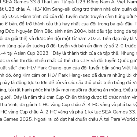
hết SEA Games 33 ở Thái Lan. Từ giải U23 Đông Nam Á, Việt Nam trả
 kết U23 châu Á. HLV Kim Sang-sik cũng trở thành nhà cầm quân đầ
p độ U23. Hành trình đó của đội tuyển được truyền cảm hứng bởi 
o 6 bàn, để trở thành cầu thủ hay nhất của đội trong ba giải đấ
Đức. Nguyễn Đình Bắc, sinh năm 2004, bắt đầu tập bóng đá tại l
 đã giải thể) và được lên đội một từ năm 2023. Tiền đạo này là V
từng gây ấn tượng ở đội tuyển với bàn ấn định tỷ số 2-0 trước 
-4 tại Asian Cup 2023. “Đây là thành tích của cả tập thể. Nhưng nó
được ra sân thi đấu nhiều nhất có thể cho CLB và đội tuyển Quốc g
 xuất sắc” cho HLV Park Chung-gun của đội tuyển bắn súng Việt Nam
cạnh đó, ông Kim cảm ơn HLV Park Hang-seo đã đưa ra những lời khu
này là động lực to lớn để tôi và các cầu thủ phát triển bóng đá 
ắng, tôi rất hạnh phúc khi thấy mọi người ra đường ăn mừng. Điều t
gười”. Đây là năm thứ chín Cup Chiến thắng được tổ chức nhằm vin
 Thu Vinh, đã giành 1 HC vàng Cup châu Á, 4 HC vàng và phá b
2 HC vàng Cup châu Á, 2 HC vàng và phá 1 kỷ lục SEA Games 33. 
 Games 2025. Ngoài ra, cô đạt hai chuẩn châu Á tại Para World 