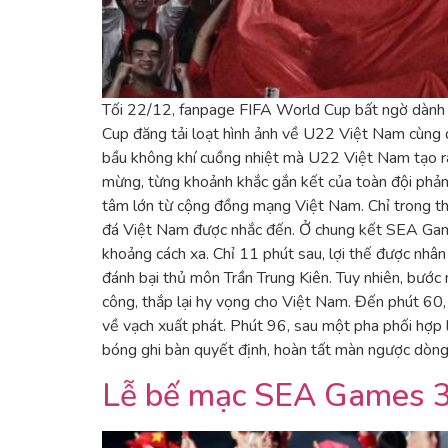
Tối 22/12, fanpage FIFA World Cup bất ngờ dành 
Cup đăng tải loạt hình ảnh về U22 Việt Nam cùng d
bầu không khí cuồng nhiệt mà U22 Việt Nam tạo ra.
mừng, từng khoảnh khắc gắn kết của toàn đội phản
tâm lớn từ cộng đồng mạng Việt Nam. Chỉ trong thời
đá Việt Nam được nhắc đến. Ở chung kết SEA Game
khoảng cách xa. Chỉ 11 phút sau, lợi thế được nhâ
đánh bại thủ môn Trần Trung Kiên. Tuy nhiên, bước
công, thắp lại hy vọng cho Việt Nam. Đến phút 60,
về vạch xuất phát. Phút 96, sau một pha phối hợ
bóng ghi bàn quyết định, hoàn tất màn ngược dòn
Lễ bế mạc SEA Games 