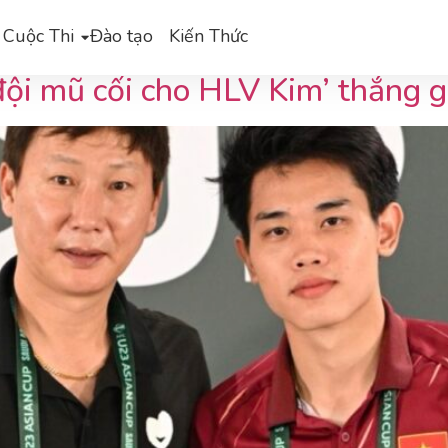
3
 Cuộc Thi
Đào tạo
Kiến Thức
ội mũ cối cho HLV Kim’ thắng g