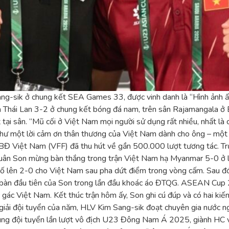
g-sik ở chung kết SEA Games 33, được vinh danh là “Hình ảnh ấn
hà Thái Lan 3-2 ở chung kết bóng đá nam, trên sân Rajamangala 
ại sân. “Mũ cối ở Việt Nam mọi người sử dụng rất nhiều, nhất là cá
 như một lời cảm ơn thân thương của Việt Nam dành cho ông – một
BĐ Việt Nam (VFF) đã thu hút về gần 500.000 lượt tương tác. Tr
uân Son mừng bàn thắng trong trận Việt Nam hạ Myanmar 5-0 ở 
số lên 2-0 cho Việt Nam sau pha dứt điểm trong vòng cấm. Sau đó, 
à bàn đầu tiên của Son trong lần đầu khoác áo ĐTQG. ASEAN Cup 2
gác Việt Nam. Kết thúc trận hôm ấy, Son ghi cú đúp và có hai kiến
giải đội tuyển của năm, HLV Kim Sang-sik đoạt chuyên gia nước 
 cùng đội tuyển lần lượt vô địch U23 Đông Nam Á 2025, giành 