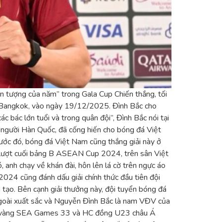
 tượng của năm” trong Gala Cup Chiến thắng, tối
ở Bangkok, vào ngày 19/12/2025. Đình Bắc cho
c bác lớn tuổi và trong quân đội”, Đình Bắc nói tại
 người Hàn Quốc, đã cống hiến cho bóng đá Việt
ước đó, bóng đá Việt Nam cũng thắng giải này ở
lượt cuối bảng B ASEAN Cup 2024, trên sân Việt
anh chạy về khán đài, hôn lên lá cờ trên ngực áo
024 cũng đánh dấu giải chính thức đầu tiên đội
 tạo. Bên cạnh giải thưởng này, đội tuyển bóng đá
ngoài xuất sắc và Nguyễn Đình Bắc là nam VĐV của
HC vàng SEA Games 33 và HC đồng U23 châu Á