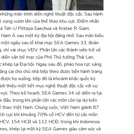
hững màn trình diễn nghệ thuật đặc sắc. Sau hành
t vọng vươn lên của thể thao khu vực. Điểm nhấn
 là Tah-U Pittaya Saechua và Kratae R-Siam.
ông Nam Á sau một kỳ đại hội đáng nhớ. Sau màn biểu
chỉ một ngày sau lễ khai mạc SEA Games 33, đoàn
chỉ vài chục VĐV. Phần lớn các thành viên trở về
ài diễn văn bế mạc của Phó Thủ tướng Thái Lan,
khép lại Đại hội. Ngay sau đó, pháo hoa rực sáng
ng cai cho chủ nhà tiếp theo được tiến hành trang
 được hạ xuống, tiếp đó là khoảnh khắc quốc kỳ
ới thiệu một tiết mục nghệ thuật đặc sắc với sự
u vực. Theo kế hoạch, SEA Games 34 sẽ diễn ra tại
đấu, trong khi phần lớn các môn còn lại dự kiến
ể thao Việt Nam. Chung cuộc, Việt Nam giành 87
tích cực khi khoảng 70% số HCV đến từ các môn
33 HCV, 154 HCB và 112 HCĐ, trong khi Indonesia
pines, khép lại một kỳ SEA Games giàu cảm xúc và