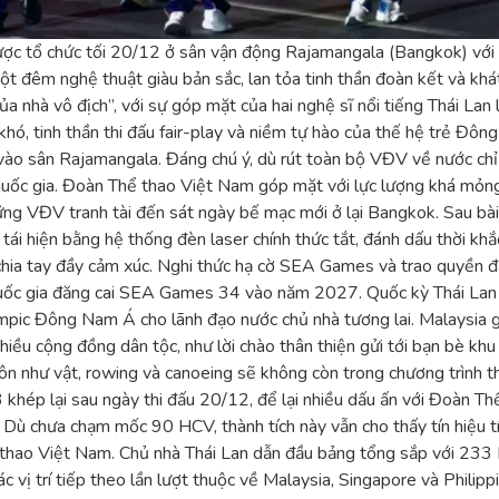
 tổ chức tối 20/12 ở sân vận động Rajamangala (Bangkok) với n
t đêm nghệ thuật giàu bản sắc, lan tỏa tinh thần đoàn kết và khá
 nhà vô địch”, với sự góp mặt của hai nghệ sĩ nổi tiếng Thái Lan
khó, tinh thần thi đấu fair-play và niềm tự hào của thế hệ trẻ Đ
h vào sân Rajamangala. Đáng chú ý, dù rút toàn bộ VĐV về nước 
uốc gia. Đoàn Thể thao Việt Nam góp mặt với lực lượng khá mỏng, 
những VĐV tranh tài đến sát ngày bế mạc mới ở lại Bangkok. Sau b
iện bằng hệ thống đèn laser chính thức tắt, đánh dấu thời khắc 
hia tay đầy cảm xúc. Nghi thức hạ cờ SEA Games và trao quyền đă
h quốc gia đăng cai SEA Games 34 vào năm 2027. Quốc kỳ Thái Lan
mpic Đông Nam Á cho lãnh đạo nước chủ nhà tương lai. Malaysia gi
hiều cộng đồng dân tộc, như lời chào thân thiện gửi tới bạn bè kh
hư vật, rowing và canoeing sẽ không còn trong chương trình thi 
ép lại sau ngày thi đấu 20/12, để lại nhiều dấu ấn với Đoàn Th
ù chưa chạm mốc 90 HCV, thành tích này vẫn cho thấy tín hiệu 
hể thao Việt Nam. Chủ nhà Thái Lan dẫn đầu bảng tổng sắp với 2
vị trí tiếp theo lần lượt thuộc về Malaysia, Singapore và Philip