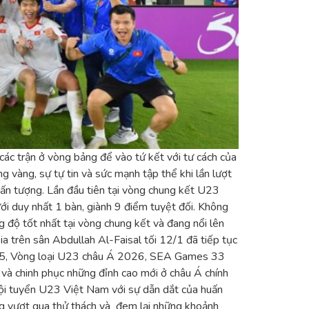
ác trận ở vòng bảng để vào tứ kết với tư cách của
vàng, sự tự tin và sức mạnh tập thể khi lần lượt
 ấn tượng. Lần đầu tiên tại vòng chung kết U23
ới duy nhất 1 bàn, giành 9 điểm tuyệt đối. Không
 độ tốt nhất tại vòng chung kết và đang nổi lên
a trên sân Abdullah Al-Faisal tối 12/1 đã tiếp tục
2025, Vòng loại U23 châu Á 2026, SEA Games 33
à chinh phục những đỉnh cao mới ở châu Á chính
 Đội tuyển U23 Việt Nam với sự dẫn dắt của huấn
ng vượt qua thử thách và đem lại những khoảnh