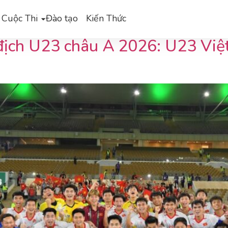
bia
 Cuộc Thi
Đào tạo
Kiến Thức
 địch U23 châu Á 2026: U23 Việ