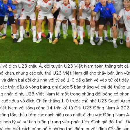
i vô địch U23 châu Á, đội tuyển U23 Việt Nam toàn thắng tất cả c
 khăn, nhưng các cầu thủ U23 Việt Nam đã cho thấy bản lĩnh vững 
à đánh bại đội chủ nhà với tỷ số 1-0 để giành vé vào tứ kết đầy
ác trận đấu ở vòng bảng, ghi được 5 bàn thắng và chỉ để thủng lư
ng nhận định, U23 Việt Nam là một trong những đội bóng có phong
g cuộc đua vô địch. Chiến thắng 1-0 trước chủ nhà U23 Saudi Arabi
U23 Việt Nam với tổng cộng 14 trận kể từ Giải U23 Đông Nam Á 
ông lớn, thâu tóm các danh hiệu cao nhất ở khu vực Đông Nam Á v
i hợp lý và sự tinh tường trong việc phân tích, đánh giá đối thủ.
 mà còn biết cách bùng nổ ở những thời điểm quyết định để sẵn sà