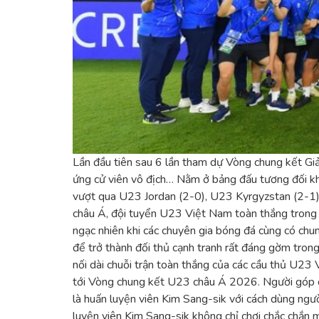
Lần đầu tiên sau 6 lần tham dự Vòng chung kết Giả
ứng cử viên vô địch… Nằm ở bảng đấu tương đối khó
vượt qua U23 Jordan (2-0), U23 Kyrgyzstan (2-1) v
châu Á, đội tuyển U23 Việt Nam toàn thắng trong c
ngạc nhiên khi các chuyên gia bóng đá cùng có chu
để trở thành đối thủ cạnh tranh rất đáng gờm tron
nối dài chuỗi trận toàn thắng của các cầu thủ 
tới Vòng chung kết U23 châu Á 2026. Người góp c
là huấn luyện viên Kim Sang-sik với cách dùng ngườ
luyện viên Kim Sang-sik không chỉ chơi chắc chắn