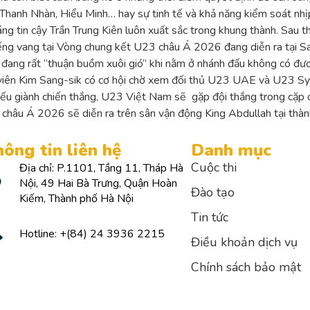
Thanh Nhàn, Hiểu Minh… hay sự tinh tế và khả năng kiểm soát nhịp
áng tin cậy Trần Trung Kiên luôn xuất sắc trong khung thành. Sau
ếng vang tại Vòng chung kết U23 châu Á 2026 đang diễn ra tại Sau
k đang rất “thuận buồm xuôi gió” khi nằm ở nhánh đấu không có đ
ện viên Kim Sang-sik có cơ hội chờ xem đối thủ U23 UAE và U23 Syr
ếu giành chiến thắng, U23 Việt Nam sẽ gặp đội thắng trong cặp đ
 châu Á 2026 sẽ diễn ra trên sân vận động King Abdullah tại thà
ông tin liên hệ
Danh mục
Cuộc thi
Địa chỉ: P.1101, Tầng 11, Tháp Hà
Nội, 49 Hai Bà Trưng, Quận Hoàn
Đào tạo
Kiếm, Thành phố Hà Nội
Tin tức
Hotline: +(84) 24 3936 2215
Điều khoản dịch vụ
Chính sách bảo mật