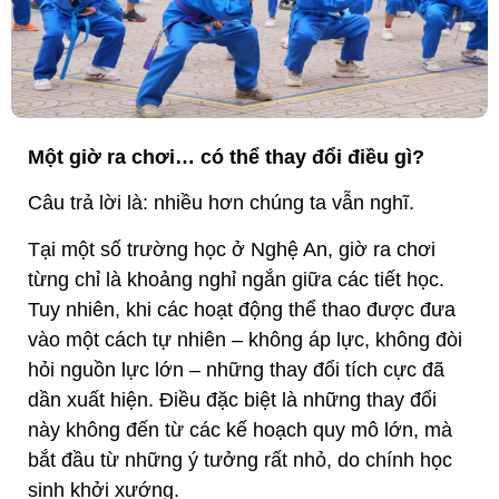
Một giờ ra chơi… có thể thay đổi điều gì?
Câu trả lời là: nhiều hơn chúng ta vẫn nghĩ.
Tại một số trường học ở Nghệ An, giờ ra chơi
từng chỉ là khoảng nghỉ ngắn giữa các tiết học.
Tuy nhiên, khi các hoạt động thể thao được đưa
vào một cách tự nhiên – không áp lực, không đòi
hỏi nguồn lực lớn – những thay đổi tích cực đã
dần xuất hiện. Điều đặc biệt là những thay đổi
này không đến từ các kế hoạch quy mô lớn, mà
bắt đầu từ những ý tưởng rất nhỏ, do chính học
sinh khởi xướng.