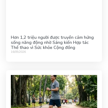
Hơn 1,2 triệu người được truyền cảm hứng
sống năng động nhờ Sáng kiến Hợp tác
Thể thao vì Sức khỏe Cộng đồng
16/05/2026