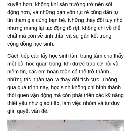
xuyên hơn, không khí sân trường trở nên sôi
động hơn, và những bạn vốn rụt rè cũng dần tự
tin tham gia cùng bạn bè. Những thay đổi tuy nhỏ
nhưng mang lại tác động rõ rệt, không chỉ về thể
chất mà còn về tinh thần và sự gắn kết trong
cộng đồng học sinh.
Cách tiếp cận lấy học sinh làm trung tâm cho thấy
một bài học quan trọng: khi được trao cơ hội và
niềm tin, các em hoàn toàn có thể trở thành
những tác nhân tạo ra thay đổi tích cực. Thông
qua quá trình này, học sinh không chỉ hình thành
thói quen vận động mà còn phát triển các kỹ năng
thiết yếu như giao tiếp, làm việc nhóm và tư duy
giải quyết vấn đề.