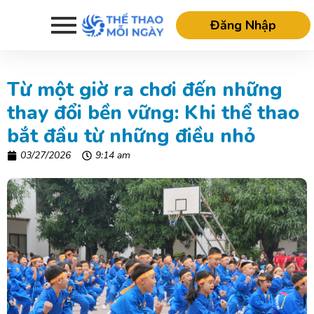
Đăng Nhập
Từ một giờ ra chơi đến những
thay đổi bền vững: Khi thể thao
bắt đầu từ những điều nhỏ
03/27/2026
9:14 am