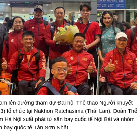
̣t Nam lên đường tham dự Đại hội Thể thao Người khuyết
) tổ chức tại Nakhon Ratchasima (Thái Lan). Đoàn Th
 Hà Nội xuất phát từ sân bay quốc tế Nội Bài và nhóm
n bay quốc tế Tân Sơn Nhất.