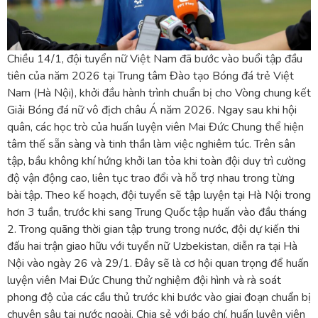
Chiều 14/1, đội tuyển nữ Việt Nam đã bước vào buổi tập đầu
tiên của năm 2026 tại Trung tâm Đào tạo Bóng đá trẻ Việt
Nam (Hà Nội), khởi đầu hành trình chuẩn bị cho Vòng chung kết
Giải Bóng đá nữ vô địch châu Á năm 2026. Ngay sau khi hội
quân, các học trò của huấn luyện viên Mai Đức Chung thể hiện
tâm thế sẵn sàng và tinh thần làm việc nghiêm túc. Trên sân
tập, bầu không khí hứng khởi lan tỏa khi toàn đội duy trì cường
độ vận động cao, liên tục trao đổi và hỗ trợ nhau trong từng
bài tập. Theo kế hoạch, đội tuyển sẽ tập luyện tại Hà Nội trong
hơn 3 tuần, trước khi sang Trung Quốc tập huấn vào đầu tháng
2. Trong quãng thời gian tập trung trong nước, đội dự kiến thi
đấu hai trận giao hữu với tuyển nữ Uzbekistan, diễn ra tại Hà
Nội vào ngày 26 và 29/1. Đây sẽ là cơ hội quan trọng để huấn
luyện viên Mai Đức Chung thử nghiệm đội hình và rà soát
phong độ của các cầu thủ trước khi bước vào giai đoạn chuẩn bị
chuyên sâu tại nước ngoài. Chia sẻ với báo chí, huấn luyện viên