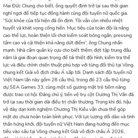
Mai Đức Chung cho biết, ông quyết định trở lại sau thời gian
nghỉ ngơi để tiếp tục đồng hành cùng đội tuyển nữ quốc gia.
“Sức khỏe của tôi hiện đã ổn định. Tôi vẫn còn nhiều nhiệt
huyết và khát vọng cống hiến. Mục tiêu của toàn đội là nâng
cao thể lực, hoàn thiện lối chơi kiểm soát bóng ngắn, pressing
tầm cao và cải thiện khả năng dứt điểm”, ông Chung nhấn
mạnh. Nhà cầm quân kỳ cựu cho biết thêm, đợt tập trung đầu
năm là giai đoạn quan trọng để tái thiết đội hình, kiểm tra thể
lực và điều chỉnh chiến thuật phù hợp với từng đối thủ tại Vòng
chung kết Giải vô địch châu Á sắp tới. Danh sách đội tuyển nữ
Việt Nam lần này gồm 28 cầu thủ, trong đó 23 cầu thủ từng
dự SEA Games 33, cùng một số gương mặt trẻ tiềm năng
được trao cơ hội. Đáng chú ý, tiền vệ trụ cột Dương Thị Vân đã
trở lại sau thời gian dài điều trị chấn thương. Trong khi đó, hậu
vệ dày dạn kinh nghiệm Chương Thị Kiều vẫn chưa thể góp
mặt do chưa hoàn toàn bình phục. Với lực lượng dồi dào và tinh
thần hứng khởi, đội tuyển nữ Việt Nam đang hướng đến mục
tiêu vào sâu tại Vòng chung kết Giải vô địch châu Á 2026,