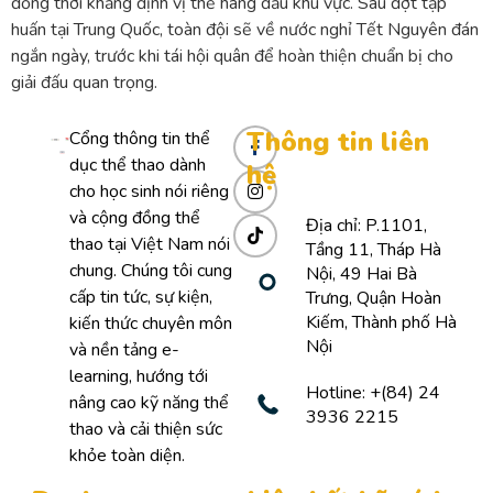
đồng thời khẳng định vị thế hàng đầu khu vực. Sau đợt tập
huấn tại Trung Quốc, toàn đội sẽ về nước nghỉ Tết Nguyên đán
ngắn ngày, trước khi tái hội quân để hoàn thiện chuẩn bị cho
giải đấu quan trọng.
Thông tin liên
Cổng thông tin thể
dục thể thao dành
hệ
cho học sinh nói riêng
và cộng đồng thể
Địa chỉ: P.1101,
thao tại Việt Nam nói
Tầng 11, Tháp Hà
chung. Chúng tôi cung
Nội, 49 Hai Bà
cấp tin tức, sự kiện,
Trưng, Quận Hoàn
Kiếm, Thành phố Hà
kiến thức chuyên môn
Nội
và nền tảng e-
learning, hướng tới
Hotline: +(84) 24
nâng cao kỹ năng thể
3936 2215
thao và cải thiện sức
khỏe toàn diện.