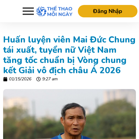
Đăng Nhập
Huấn luyện viên Mai Đức Chung
tái xuất, tuyển nữ Việt Nam
tăng tốc chuẩn bị Vòng chung
kết Giải vô địch châu Á 2026
01/15/2026
9:27 am