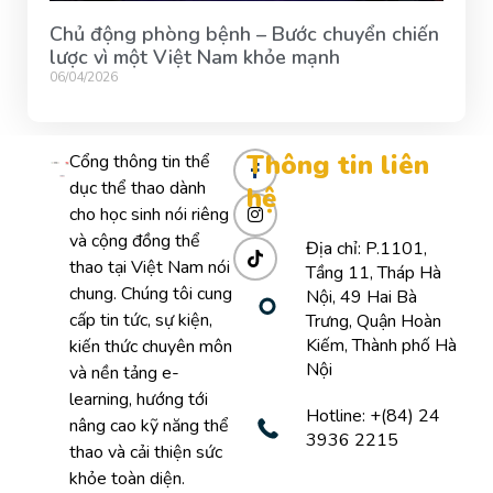
Chủ động phòng bệnh – Bước chuyển chiến
lược vì một Việt Nam khỏe mạnh
06/04/2026
Thông tin liên
Cổng thông tin thể
dục thể thao dành
hệ
cho học sinh nói riêng
và cộng đồng thể
Địa chỉ: P.1101,
thao tại Việt Nam nói
Tầng 11, Tháp Hà
chung. Chúng tôi cung
Nội, 49 Hai Bà
cấp tin tức, sự kiện,
Trưng, Quận Hoàn
Kiếm, Thành phố Hà
kiến thức chuyên môn
Nội
và nền tảng e-
learning, hướng tới
Hotline: +(84) 24
nâng cao kỹ năng thể
3936 2215
thao và cải thiện sức
khỏe toàn diện.